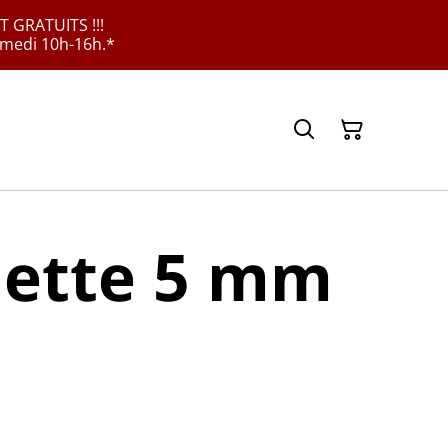
 GRATUITS !!!
samedi 10h-16h.*
ette 5 mm