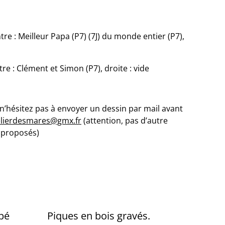
ntre : Meilleur Papa (P7) (7J) du monde entier (P7),
ntre : Clément et Simon (P7), droite : vide
 n’hésitez pas à envoyer un dessin par mail avant
elierdesmares@gmx.fr
(attention, pas d’autre
 proposés)
pé
Piques en bois gravés.